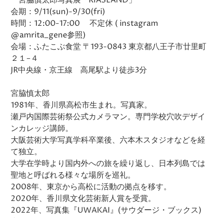
会期：9/11(sun)-9/30(fri)
時間：12:00-17:00 不定休 ( instagram
@amrita_gene参照)
会場：ふたこぶ食堂 〒193-0843 東京都八王子市廿里町
２１−４
JR中央線・京王線 高尾駅より徒歩3分
宮脇慎太郎
1981年、香川県高松市生まれ。写真家。
瀬戸内国際芸術祭公式カメラマン。専門学校穴吹デザイ
ンカレッジ講師。
大阪芸術大学写真学科卒業後、六本木スタジオなどを経
て独立。
大学在学時より国内外への旅を繰り返し、日本列島では
聖地と呼ばれる様々な場所を巡礼。
2008年、東京から高松に活動の拠点を移す。
2020年、香川県文化芸術新人賞を受賞。
2022年、写真集『UWAKAI』(サウダージ・ブックス)