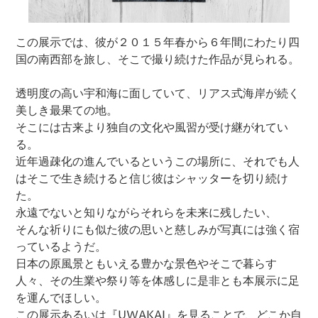
この展示では、彼が２０１５年春から６年間にわたり四
国の南西部を旅し、そこで撮り続けた作品が見られる。
透明度の高い宇和海に面していて、リアス式海岸が続く
美しき最果ての地。
そこには古来より独自の文化や風習が受け継がれてい
る。
近年過疎化の進んでいるというこの場所に、それでも人
はそこで生き続けると信じ彼はシャッターを切り続け
た。
永遠でないと知りながらそれらを未来に残したい、
そんな祈りにも似た彼の思いと慈しみが写真には強く宿
っているようだ。
日本の原風景ともいえる豊かな景色やそこで暮らす
人々、その生業や祭り等を体感しに是非とも本展示に足
を運んでほしい。
この展示あるいは『UWAKAI』を見ることで、どこか自