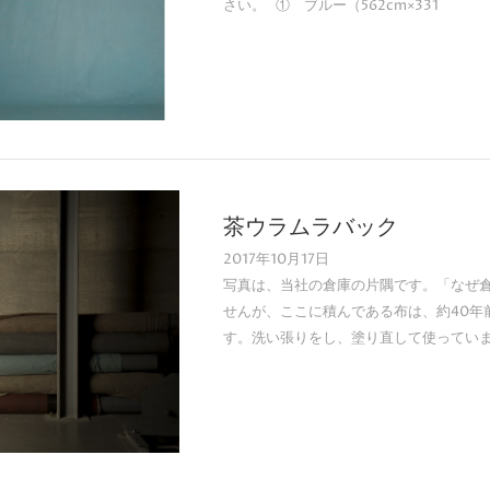
さい。 ① ブルー（562cm×331
茶ウラムラバック
2017年10月17日
写真は、当社の倉庫の片隅です。「なぜ
せんが、ここに積んである布は、約40年
す。洗い張りをし、塗り直して使ってい