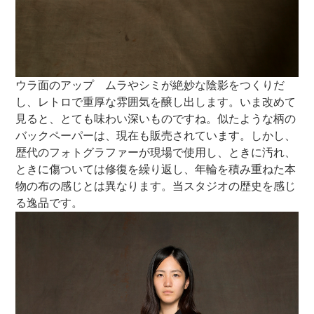
ウラ面のアップ ムラやシミが絶妙な陰影をつくりだ
し、レトロで重厚な雰囲気を醸し出します。いま改めて
見ると、とても味わい深いものですね。似たような柄の
バックペーパーは、現在も販売されています。しかし、
歴代のフォトグラファーが現場で使用し、ときに汚れ、
ときに傷ついては修復を繰り返し、年輪を積み重ねた本
物の布の感じとは異なります。当スタジオの歴史を感じ
る逸品です。